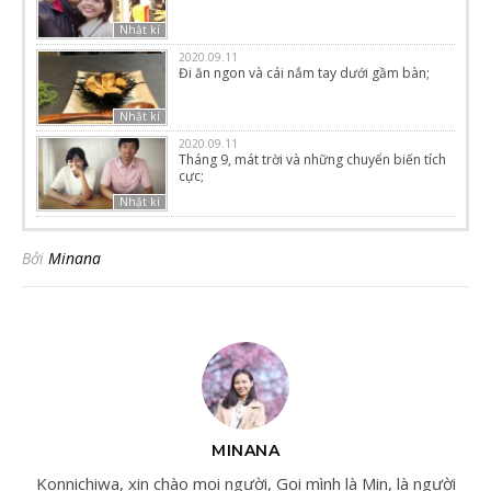
Nhật kí
2020.09.11
Đi ăn ngon và cái nắm tay dưới gầm bàn;
Nhật kí
2020.09.11
Tháng 9, mát trời và những chuyển biến tích
cực;
Nhật kí
Bởi
Minana
MINANA
Konnichiwa, xin chào mọi người, Gọi mình là Min, là người