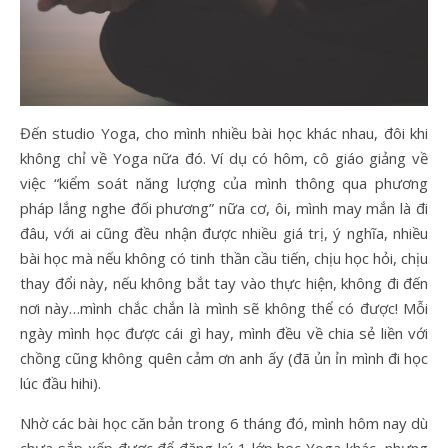
Đến studio Yoga, cho mình nhiều bài học khác nhau, đôi khi
không chỉ về Yoga nữa đó. Ví dụ có hôm, cô giáo giảng về
việc “kiểm soát năng lượng của mình thông qua phương
pháp lắng nghe đối phương” nữa cơ, ôi, mình may mắn là đi
đâu, với ai cũng đều nhận được nhiều giá trị, ý nghĩa, nhiều
bài học mà nếu không có tinh thần cầu tiến, chịu học hỏi, chịu
thay đổi này, nếu không bắt tay vào thực hiện, không đi đến
nơi này…mình chắc chắn là mình sẽ không thể có được! Mỗi
ngày mình học được cái gì hay, mình đều về chia sẻ liền với
chồng cũng không quên cảm ơn anh ấy (đã ủn ỉn mình đi học
lúc đầu hihi).
Nhờ các bài học căn bản trong 6 tháng đó, mình hôm nay dù
chưa sắp xếp được để đăng ký 1 lớp học Yoga khác, nhưng