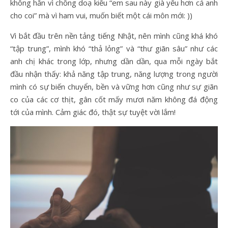
không hẳn vì chồng doạ kiểu “em sau này già yếu hơn cả anh
cho coi” mà vì ham vui, muốn biết một cái môn mới: ))
Vì bắt đầu trên nền tảng tiếng Nhật, nên mình cũng khá khó
“tập trung”, mình khó “thả lỏng” và “thư giãn sâu” như các
anh chị khác trong lớp, nhưng dần dần, qua mỗi ngày bắt
đầu nhận thấy: khả năng tập trung, năng lượng trong người
mình có sự biến chuyển, bền và vững hơn cũng như sự giãn
co của các cơ thịt, gân cốt mấy mươi năm không đá động
tới của mình. Cảm giác đó, thật sự tuyệt vời lắm!