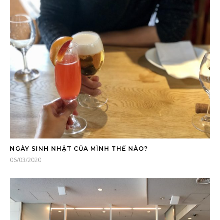
NGÀY SINH NHẬT CỦA MÌNH THẾ NÀO?
06/03/2020