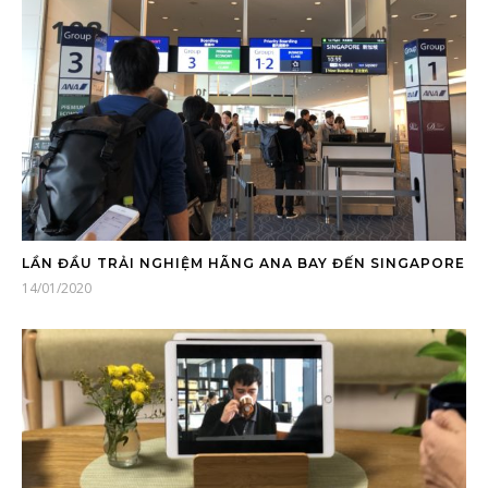
LẦN ĐẦU TRẢI NGHIỆM HÃNG ANA BAY ĐẾN SINGAPORE
14/01/2020