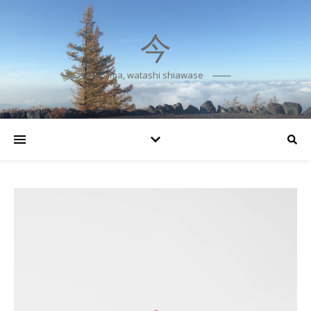
今
Ima, watashi shiawase