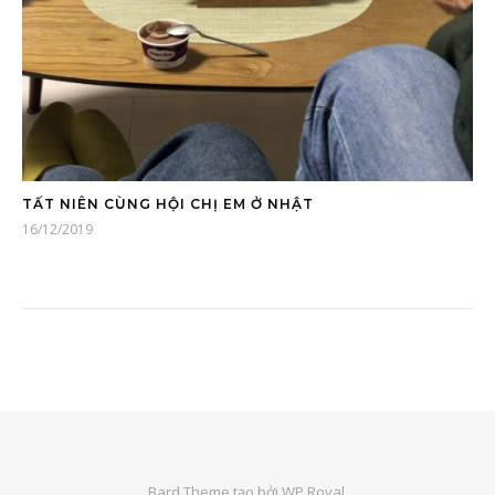
TẤT NIÊN CÙNG HỘI CHỊ EM Ở NHẬT
16/12/2019
Bard Theme tạo bởi
WP Royal
.