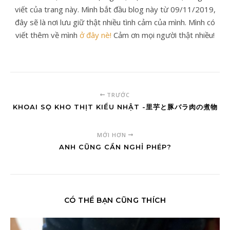
viết của trang này. Mình bắt đầu blog này từ 09/11/2019,
đây sẽ là nơi lưu giữ thật nhiều tình cảm của mình. Mình có
viết thêm về mình
ở đây nè!
Cảm ơn mọi người thật nhiều!
TRƯỚC
KHOAI SỌ KHO THỊT KIỂU NHẬT -里芋と豚バラ肉の煮物
MỚI HƠN
ANH CŨNG CẦN NGHỈ PHÉP?
CÓ THỂ BẠN CŨNG THÍCH