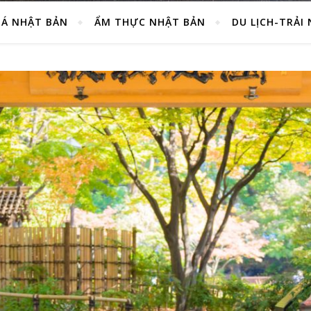
Á NHẬT BẢN
ẨM THỰC NHẬT BẢN
DU LỊCH-TRẢI