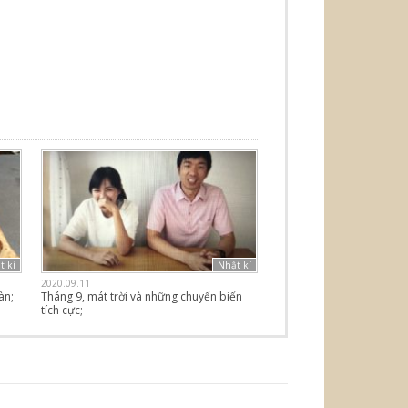
t kí
Nhật kí
2020.09.11
àn;
Tháng 9, mát trời và những chuyển biến
tích cực;