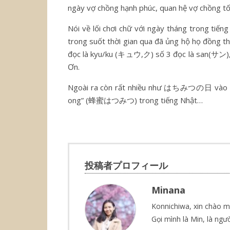
ngày vợ chồng hạnh phúc, quan hệ vợ chồng tố
Nói về lối chơi chữ với ngày tháng trong tiến
trong suốt thời gian qua đã ủng hộ họ đồng thờ
đọc là kyu/ku (キュウ,ク) số 3 đọc là san(サン), 
Ơn.
Ngoài ra còn rất nhiều như はちみつの日 vào ngà
ong” (蜂蜜はつみつ) trong tiếng Nhật…
投稿者プロフィール
Minana
Konnichiwa, xin chào m
Gọi mình là Min, là ngườ