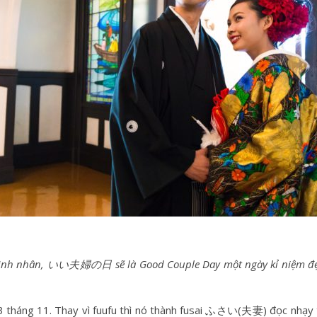
 tình nhân, いい夫婦の日 sẽ là Good Couple Day một ngày kỉ niệm đẹp
 tháng 11. Thay vì fuufu thì nó thành fusai ふさい(夫妻) đọc nhạy t