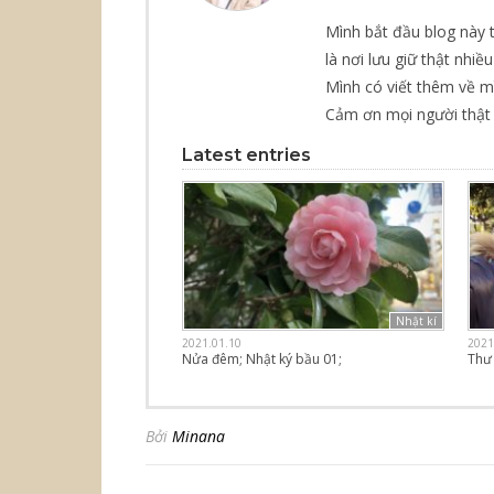
Mình bắt đầu blog này 
là nơi lưu giữ thật nhiề
Mình có viết thêm về 
Cảm ơn mọi người thật 
Latest entries
Nhật kí
2021.01.10
2021
Nửa đêm; Nhật ký bầu 01;
Thư
Bởi
Minana