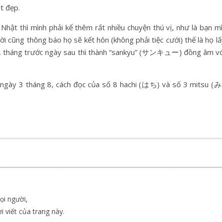
t đẹp.
g Nhật thì mình phải kể thêm rất nhiều chuyện thú vị, như là bạ
i cũng thông báo họ sẽ kết hôn (không phải tiệc cưới) thế là họ lấ
tháng trước ngày sau thì thành “sankyu” (サンキュー) đồng âm với 
y 3 tháng 8, cách đọc của số 8 hachi (はち) và số 3 mitsu (みつ)
ọi người,
i viết của trang này.