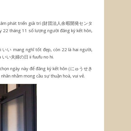
rung tâm phát triển giải trí (財団法人余暇開発センタ
y 22 tháng 11 số lượng người đăng ký kết hôn,
h ii いい mang nghĩ tốt đẹp, còn 22 là hai người,
 là いい夫婦の日 ii fuufu no hi.
bè chọn ngày này để đăng ký kết hôn (にゅうせき
ân nhằm mong cầu sự thuận hoà, vui vẻ.