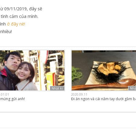
từ 09/11/2019, đây sẽ
u tình cảm của mình.
mình
ở đây nè!
nhiều!
Nhật kí
Nhậ
.01.01
2020.09.11
 mừng gửi anh!
Đi ăn ngon và cái nắm tay dưới gầm b