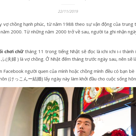
22/11/2019
y vợ chồng hạnh phúc, từ năm 1988 theo sự vận động của t
g năm 2000. Từ những năm 2000 trở về sau, người ta ghi nhận ngà
ối chơi chữ
tháng 11 trong tiếng Nhật sẽ đọc là ichi ichi i-i thàn
à ふうふ(夫婦 ) là vợ chồng. Ở Nhật đếm tháng trước ngày sau, nên sẽ
rên Facebook người quen của mình hoặc chồng mình đều có bạn 
 (けっこんー結婚) lấy ngày này làm khởi đầu cho cuộc sống hôn nh