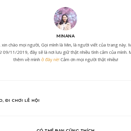
MINANA
 xin chào mọi người, Gọi mình là Min, là người viết của trang này. 
ừ 09/11/2019, đây sẽ là nơi lưu giữ thật nhiều tình cảm của mình. M
thêm về mình
ở đây nè!
Cảm ơn mọi người thật nhiều!
, ĐI CHƠI LỄ HỘI
CÓ THỂ BẠN CŨNG THÍCH