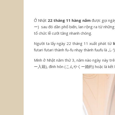
Ở Nhật
22 tháng 11 hàng năm
được gọi ngà
ー)
sau đó dần phổ biến, lan rộng ra từ nhữn
tổ chức lễ cưới tăng nhanh chóng.
Người ta lấy ngày 22 tháng 11 xuất phát từ
l
futari futari thành fu-fu nhạy thành fuufu l
Mình ở Nhật năm thứ 3, năm nào ngày này t
ー入籍), đính hôn (こんやくー婚約) hoặc là kết hôn