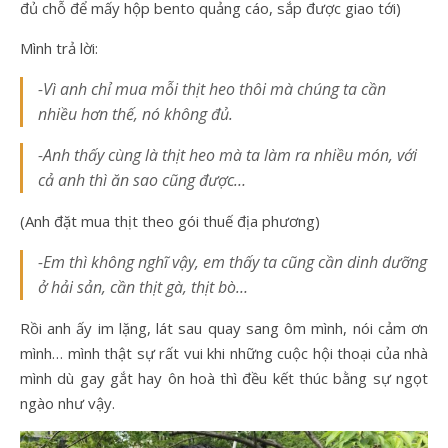
đủ chỗ để mấy hộp bento quảng cáo, sắp được giao tới)
Mình trả lời:
-Vì anh chỉ mua mỗi thịt heo thôi mà chúng ta cần
nhiều hơn thế, nó không đủ.
-Anh thấy cùng là thịt heo mà ta làm ra nhiều món, với
cả anh thì ăn sao cũng được…
(Anh đặt mua thịt theo gói thuế địa phương)
-Em thì không nghĩ vậy, em thấy ta cũng cần dinh dưỡng
ở hải sản, cần thịt gà, thịt bò…
Rồi anh ấy im lặng, lát sau quay sang ôm mình, nói cảm ơn
mình… mình thật sự rất vui khi những cuộc hội thoại của nhà
mình dù gay gắt hay ôn hoà thì đều kết thúc bằng sự ngọt
ngào như vậy.