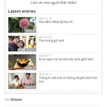
Cảm ơn mọi người thật nhiều!
Latest entries
2021.01.10
Nửa đêm; Nhật ký bầu 01;
Nhật kí
2021.01.01
Thư mừng gửi anh!
Nhật kí
2020.09.11
Đi ăn ngon và cái nắm tay dưới gầm bàn;
Nhật kí
2020.09.11
Tháng 9, mát trời và những chuyển biến tích
cực;
Nhật kí
Bởi
Minana