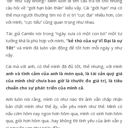
“dễ” như vậy không? Mình luôn đi tìm câu trả lời cho những
câu hỏi về “giới hạn bản thân” kiểu vậy. Cái “giới hạn” mà có
thể mọi người thường tìm nó ở vị trí “cực đại” nhiều hơn, còn
với mình, “cực tiểu” cũng quan trọng như nhau.
Tác giả Camilo nói trong “ngày xưa có một con bò” một tư
tưởng khá là phù hợp với mình,
“kẻ thù của sự Vĩ Đại là sự
Tốt”
và mình đã luôn vận động để tốt hơn mỗi ngày y như
vậy.
Cái mà với anh, có thể mình đã đủ tốt, thế nhưng, với mình
anh và tình cảm của anh là món quà, là tài sản quý giá
của mình chứ chưa bao giờ là thước đo giá trị, là tiêu
chuẩn cho sự phát triển của mình cả.
Anh luôn nói rằng, mình có như nào thì ảnh vẫn chấp nhận
bản chất mình như thế ấy, vẫn yêu mình như thế. Mình có
nấu cơm hôm nay ngon hơn hôm qua, mình có xinh hơn hôm
qua, giỏi hơn hôm qua…hay không thì tình yêu của ảnh vẫn y
xì nguyên vẹn như ngày đầu.