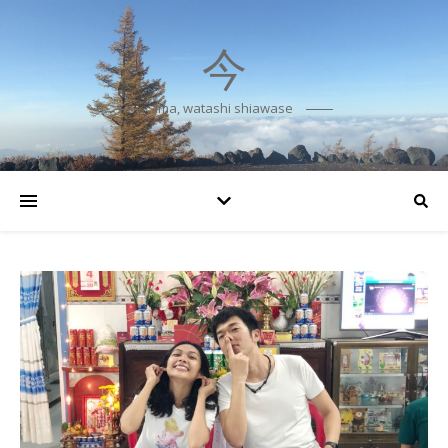
今
Ima, watashi shiawase