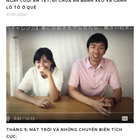
NGÀY CUỐI ĂN TẾT, ĐI CHÙA ĂN BÁNH XÈO VÀ GÁNH
LÔ TÔ Ở QUÊ
31/01/2020
THÁNG 9, MÁT TRỜI VÀ NHỮNG CHUYỂN BIẾN TÍCH
CỰC;