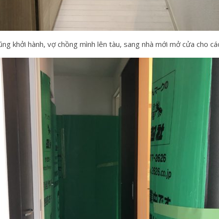
i cũng khởi hành, vợ chồng mình lên tàu, sang nhà mới mở cửa cho cá