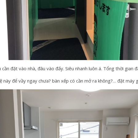
cần đặt vào nhà, đâu vào đấy. Siêu nhanh luôn á. Tổng thời gian đặ
t, kệ này để vầy ngay chưa? bàn xếp có cần mở ra không?… đặt máy g